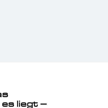
as
es liegt –