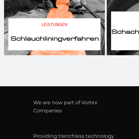
LEISTUNGEN
Schach
Schlauchliningverfahren
We are now part of Vortex
Companies
Providing trenchless technology