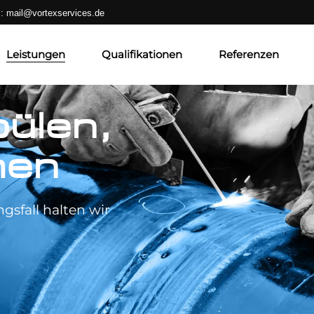
l:
mail@vortexservices.de
Leistungen
Qualifikationen
Referenzen
Fräsen, Spülen, Untersuchen
ülen,
Hausanschlusssanierung
hen
Hutprofilsanierung
Punktuelle Kanalsanierung
Robotersanierung
sfall halten wir
Schacht/Bauwerksanierung
Schlauchliningverfahren