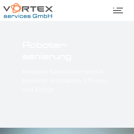
Roboter­
sanierung
Moderne Kanalsanierrobotik
bedeutet Innovation, Effizienz
und Erfolg!