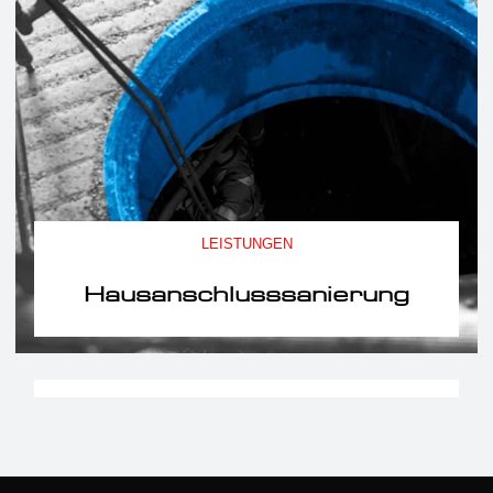
LEISTUNGEN
Hausanschlusssanierung
LEISTUNGEN
Fräsen, Spülen, Untersuchen