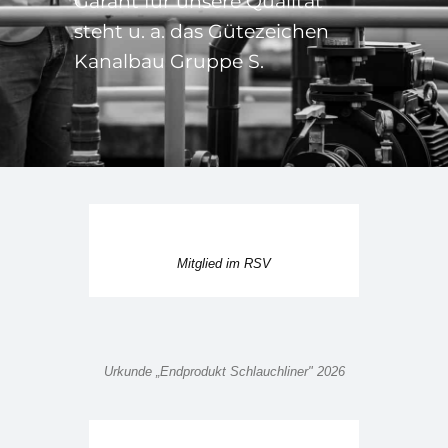
Garant für unsere Qualität
steht u. a. das Gütezeichen
Kanalbau Gruppe S.
Mitglied im RSV
Urkunde „Endprodukt Schlauchliner" 2026