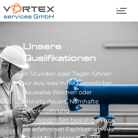
Unsere
Qualifikationen
In Stunden oder Tagen führen
wir aus, was in herkömmlicher
Bauweise Wochen oder
Monate dauert. Namhafte
Referenzen und
Auftragsgrößen bestätigen uns
als erfahrenen Fachbetrieb. Als