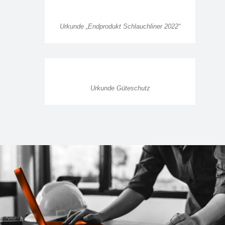
Urkunde „Endprodukt Schlauchliner 2022“
Urkunde Güteschutz